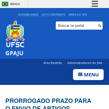
BRASIL
Simplifique!
ACESSIBILIDADE
ALTO CONTRASTE
MAPA DO SITE
Comunica BR
Participe
Acesso à informação
Legislação
GPAJU
Canais
Área Restrita
Administradores do Site
MENU
PRORROGADO PRAZO PARA
O ENVIO DE ARTIGOS