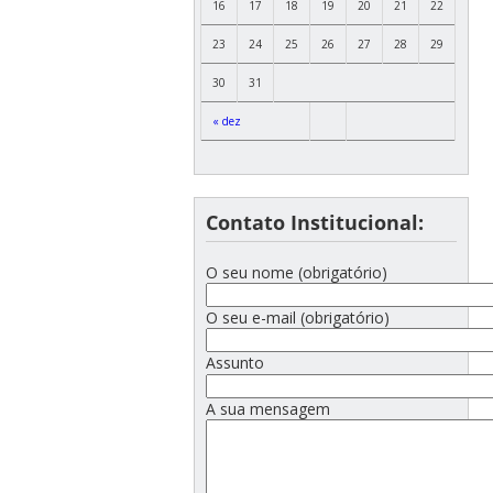
16
17
18
19
20
21
22
23
24
25
26
27
28
29
30
31
« dez
Contato Institucional:
O seu nome (obrigatório)
O seu e-mail (obrigatório)
Assunto
A sua mensagem