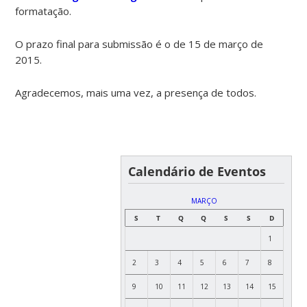
formatação.
O prazo final para submissão é o de 15 de março de
2015.
Agradecemos, mais uma vez, a presença de todos.
Calendário de Eventos
MARÇO
S
T
Q
Q
S
S
D
1
2
3
4
5
6
7
8
9
10
11
12
13
14
15