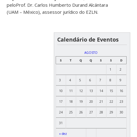
peloProf. Dr. Carlos Humberto Durand Alcántara
(UAM – México), assessor jurídico do EZLN.
Calendário de Eventos
AGOSTO
S
T
Q
Q
S
S
D
1
2
3
4
5
6
7
8
9
10
11
12
13
14
15
16
17
18
19
20
21
22
23
24
25
26
27
28
29
30
31
« dez