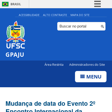
BRASIL
Simplifique!
ACESSIBILIDADE
ALTO CONTRASTE
MAPA DO SITE
Comunica BR
Participe
Acesso à informação
Legislação
GPAJU
Canais
Área Restrita
Administradores do Site
MENU
Mudança de data do Evento 2º
Encontro Internacional da